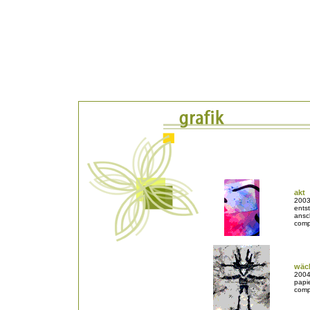
akt
2003
entst
ansc
comp
wäc
2004 
papi
comp